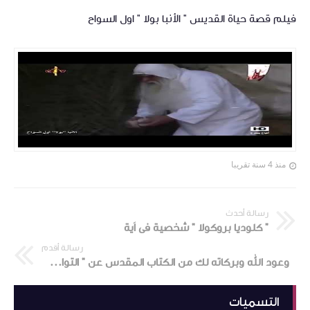
فيلم قصة حياة القديس " الأنبا بولا " اول السواح
منذ 4 سنة تقريبا
رسالة أحدث
" كلوديا بروكولا " شخصية فى اَية
رسالة أقدم
وعود الله وبركاته لك من الكتاب المقدس عن " التواضع و الوداعة "
التسميات