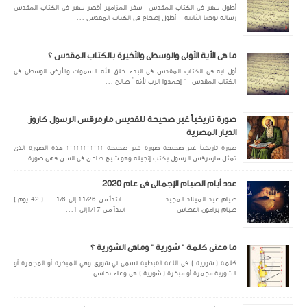
أطول سفر فى الكتاب المقدس سفر المزامير أقصر سفر فى الكتاب المقدس
رسالة يوحنا الثانية أطول إصحاح فى الكتاب المقدس ...
ما هى الأية الأولى والوسطى والأخيرة بالكتاب المقدس ؟
أول ايه فى الكتاب المقدس فى البدء خلق الله السموات والأرض الوسطى فى
الكتاب المقدس " إحمدوا الرب لأنه ُ صالح ...
صورة تاريخياً غير صحيحة للقديس مارمرقس الرسول كاروز
الديار المصرية
صورة تاريخياً غير صحيحة صورة غير صحيحة ↑↑↑↑↑↑↑↑↑↑↑ هذة الصورة الذى
تمثل مارمرقس الرسول يكتب إنجيله وهو شيخ طاعن فى السن فهى صورة...
عدد أيام الصيام الإجمالى فى عام 2020
صيام عيد الميلاد المجيد ابتداً من 11/26 إلى 1/6 ... ( 42 يوم )
صيام برامون الغطاس ابتداً من 1/17إلى 1...
ما معنى كلمة " شورية " وماهى الشورية ؟
كلمة ( شورية ) فى اللغة القبطية تسمى تي شورى وهي المبخرة أو المجمرة أو
الشورية مجمرة أو مبخرة ( شورية ) هي وعاء نحاسي...