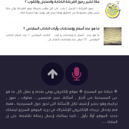
ماذا تشير رموز القربانة الكتابة والصلبان والثقوب ؟
رموز القربانة ( الحمل ) يجب على كل مؤمن معرفة رموز القربانة وإلى ماذا
تشير وهل مصنوعة من الدقيق وماذا يرمز هل يوجد بها خميرة ماذا...
ما هو عدد أسفار وإصحاحات وأيات الكتاب المقدس ؟
ما هو عدد أسفار و إصحاحات و أيات الكتاب المقدس ؟ عدد أسفار الكتاب
المقدس 73 سفر عدد إصحاحات الكتاب ال...
✙ حياتنا مع المسيح ✙ موقع إلكتروني يومي يقدم و ينقل كل ما هو
عن المسيحية من أخبار , أسئلة, سير قديسين , صلوات , صور ,
ترانيم وهو يعتبر أرشيف لكل الأسئلة التى تدور حول المسيحية ، فقط
قم بإدخال بريدك الإلكتروني للإشتراك في بريد الموقع السريع ليصلك
جديد الموقع أولاً بأول ، كما يمكنك إرسال رسالة بالضغط على زر
المايك ...