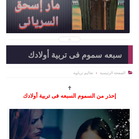
سبعه سموم فى تربية أولادك
الصفحة الرئيسية
تعاليم ترباوية

✝
إحذر من السموم السبعه فى تربية أولادك