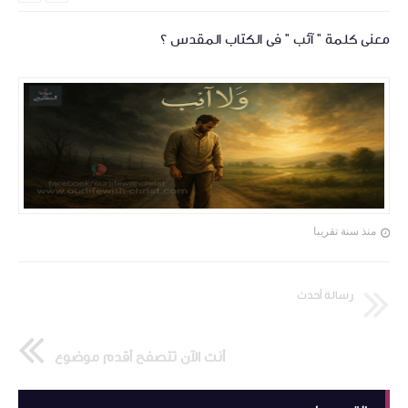
معنى كلمة " آئب " فى الكتاب المقدس ؟
منذ سنة تقريبا
رسالة أحدث
أنت الآن تتصفح أقدم موضوع