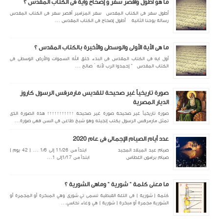
ما هو أطول وأقصر سفر و إصحاح وأية فى الكتاب المقدس ؟
أطول سفر فى الكتاب المقدس سفر المزامير أقصر سفر فى الكتاب المقدس
رسالة يوحنا الثانية أطول إصحاح فى الكتاب المقدس ...
ما هى الأية الأولى والوسطى والأخيرة بالكتاب المقدس ؟
أول ايه فى الكتاب المقدس فى البدء خلق الله السموات والأرض الوسطى فى
الكتاب المقدس " إحمدوا الرب لأنه ُ صالح ...
صورة تاريخياً غير صحيحة للقديس مارمرقس الرسول كاروز
الديار المصرية
صورة تاريخياً غير صحيحة صورة غير صحيحة ↑↑↑↑↑↑↑↑↑↑↑ هذة الصورة الذى
تمثل مارمرقس الرسول يكتب إنجيله وهو شيخ طاعن فى السن فهى صورة...
عدد أيام الصيام الإجمالى فى عام 2020
صيام عيد الميلاد المجيد ابتداً من 11/26 إلى 1/6 ... ( 42 يوم )
صيام برامون الغطاس ابتداً من 1/17إلى 1...
ما معنى كلمة " شورية " وماهى الشورية ؟
كلمة ( شورية ) فى اللغة القبطية تسمى تي شورى وهي المبخرة أو المجمرة أو
الشورية مجمرة أو مبخرة ( شورية ) هي وعاء نحاسي...