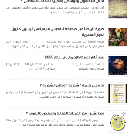
ما هى الأية الأولى والوسطى والأخيرة بالكتاب المقدس ؟
أول ايه فى الكتاب المقدس فى البدء خلق الله السموات والأرض الوسطى فى
الكتاب المقدس " إحمدوا الرب لأنه ُ صالح ...
صورة تاريخياً غير صحيحة للقديس مارمرقس الرسول كاروز
الديار المصرية
صورة تاريخياً غير صحيحة صورة غير صحيحة ↑↑↑↑↑↑↑↑↑↑↑ هذة الصورة الذى
تمثل مارمرقس الرسول يكتب إنجيله وهو شيخ طاعن فى السن فهى صورة...
عدد أيام الصيام الإجمالى فى عام 2020
صيام عيد الميلاد المجيد ابتداً من 11/26 إلى 1/6 ... ( 42 يوم )
صيام برامون الغطاس ابتداً من 1/17إلى 1...
ما معنى كلمة " شورية " وماهى الشورية ؟
كلمة ( شورية ) فى اللغة القبطية تسمى تي شورى وهي المبخرة أو المجمرة أو
الشورية مجمرة أو مبخرة ( شورية ) هي وعاء نحاسي...
ماذا تشير رموز القربانة الكتابة والصلبان والثقوب ؟
رموز القربانة ( الحمل ) يجب على كل مؤمن معرفة رموز القربانة وإلى ماذا
تشير وهل مصنوعة من الدقيق وماذا يرمز هل يوجد بها خميرة ماذا...