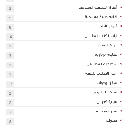
أسرار الكنيسة المقدسة
3
افلام دينية مسيحية
21
أقوال الأباء
8
اَيات الكتاب المقدس
16
تاريخ الاقباط
1
تعاليم ترباوية
3
تمجيدات القديسين
1
رموز الصليب للنسخ
1
سؤال وجواب
12
سنكسار اليوم
2
سيرة قديس
2
سيرة قديسة
3
صلوات
8