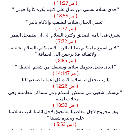
( مز 11:27 )
" فدى بسلام نفسي من قتال على لانهم بكرة كانوا حولي "
( مز 18:55 )
" تحمل الجبال سلاما للشعب والاكام بالبر "
( مز 3:72 )
" يشرق فى ايامه الصديق وكثرة السلام الى ان يضمحل القمر "
( مز 7:72 )
" لانى اسمع ما يتكلم به الله الرب لانه يتكلم بالسلام لشعبه
ولاتقيائه فلا يرجعن الى الحماقة "
( مز 8:85 )
" الذى يجعل تخومك سلاما ويشبعك من شحم الحنطة "
( مز 14:147 )
" يا رب تجعل لنا سلاما لانك كل اعمالنا صنعتها لنا "
( اش 12:26 )
" ويسكن شعبى فى مسكن السلام وفى مساكن مطمئنة وفى
محلات امينة "
( اش 18:32 )
" وهو مجروح لاجل معاصينا مسحوق لاجل اثامنا تاديب سلامنا
عليه وبحبره شفينا "
( اش 5:53 )