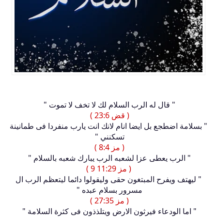
" قال له الرب السلام لك لا تخف لا تموت "
( قض 23:6 )
" بسلامة اضطجع بل ايضا انام لانك انت يارب منفردا فى طمانينة
تسكنني "
( مز 8:4 )
" الرب يعطى عزا لشعبه الرب يبارك شعبه بالسلام "
( مز 11:29 9 )
" ليهتف ويفرح المبتغون حقى وليقولوا دائما ليتعظم الرب ال
مسرور بسلام عبده "
( مز 27:35 )
" اما الودعاء فيرثون الارض ويتلذذون فى كثرة السلامة "