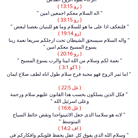
( رو 13:15 )
" اله السلام معكم اجمعين امين "
( رو 33:15 )
" فلنعكف اذا على ما هو للسلام وما هو للبنيان بعضنا لبعض "
(رو 19:14 )
" واله السلام سيسحق الشيطان تحت ارجلكم سريعا نعمة ربنا
يسوع المسيح معكم امين "
( رو 20:16 )
" نعمة لكم وسلام من الله ابينا والرب يسوع المسيح "
( 1كو 3:1 )
" اما ثمر الروح فهو محبة فرح سلام طول اناه لطف صلاح ايمان
"
( غل 22:5 )
" فكل الذين يسلكون بحسب هذا القانون عليهم سلام ورحمة
وعلى اسرئيل الله "
( غل 16:6 )
" لانه هو سلامنا الذى جعل الاثنينواحدا ونقض حائط السياج
المتوسط "
( اف 14:2 )
" وسلام الله الذى يفوق كل عقل يحفظ قلوبكم وافكاركم فى