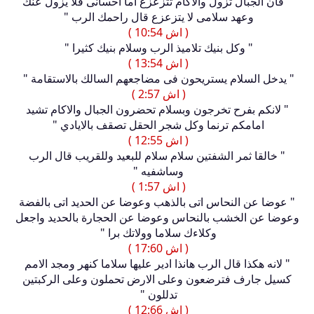
" فان الجبال تزول والاكام تتزعزع اما احسانى فلا يزول عنك
وعهد سلامى لا يتزعزع قال راحمك الرب "
( اش 10:54 )
" وكل بنيك تلاميذ الرب وسلام بنيك كثيرا "
( اش 13:54 )
" يدخل السلام يستريحون فى مضاجعهم السالك بالاستقامة "
( اش 2:57 )
" لانكم بفرح تخرجون وبسلام تحضرون الجبال والاكام تشيد
امامكم ترنما وكل شجر الحقل تصقف بالايادي "
( اش 12:55 )
" خالقا ثمر الشفتين سلام سلام للبعيد وللقريب قال الرب
وساشفيه "
( اش 1:57 )
" عوضا عن النحاس اتى بالذهب وعوضا عن الحديد اتى بالفضة
وعوضا عن الخشب بالنحاس وعوضا عن الحجارة بالحديد واجعل
وكلاءك سلاما وولاتك برا "
( اش 17:60 )
" لانه هكذا قال الرب هانذا ادير عليها سلاما كنهر ومجد الامم
كسيل جارف فترضعون وعلى الارض تحملون وعلى الركبتين
تدللون "
( اش 12:66 )