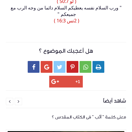
( لو 50:7 )
" ورب السلام نفسه يعطيكم السلام دائما من وجه الرب مع
جميعكم "
( 2تس 16:3 )
هل أعجبك الموضوع ؟






شاهد أيضاً


معنى كلمة " آئب " فى الكتاب المقدس ؟