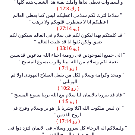
والسماوات تعطى نداها واملك بقية هذا الشعب هذه كلها "
( زك 12:8 )
" سلاما لترك لكم سلامى اعطيكم ليس كما يعطى العالم
اعطيكم انا لا تضطرب قلوبكم ولا ترهب "
( يو 27:14 )
" قد كلمتكم بهذا ليكون لكم فى سلام فى العالم سيكون لكم
ضيق ولكن ثقوا انا قد غلبت العالم "
( يو 33:16 )
" الى جميع الموجودين فى رومية احباء الله مدعوين قديسين
نعمة لكم وسلام من الله ابينا والرب يسوع المسيح "
( رو 7:1 )
" ومجد وكرامة وسلام لكل من يفعل الصلاح اليهودى اولا ثم
اليونانى "
( رو 10:2 )
" فاذ قد تبررنا بالايمان لنا سلام مع الله بربنا يسوع المسيح "
( رو 1:5 )
" ان ليس ملكوت الله اكلا وشربا بل هو بر وسلام وفرح فى
الروح القدس "
( رو 17:14 )
" وليملاكم اله الرجاء كل سرور وسلام فى الايمان لتزدادوا فى
الرجاء بقوة الروح القدس "