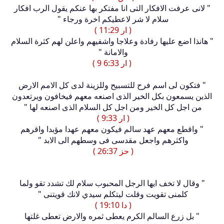
" لانى عرفت الافكار التى انا مفتكر بها عنكم يقول الرب افكار
سلام لا شر لاعطيكم اخرة ورجاء "
( ار 11:29 )
" هانذا اضع عليها رفادة وعلاجا واشفيهم واعلن لهم كثرة السلام
والامانة "
( ار 6:33 9 )
" فتكون لى اسم فرح للتسبيح وللزينة لدى كل الامم الارض
الذين يسمعون بكل الخير الذى اصنعه معهم فيخافون ويرتعدون
من اجل كل الخير ومن اجل كل السلام الذى اصنعه لها "
( ار 9:33 )
" واقطع معهم عهد سالم فيكون معهم عهدا مؤبدا واقرهم
واكثرهم واجعل مقدسى فى وسطهم الى الابد "
( حز 26:37 )
" وقال لا تخف ايها الرجل المحبوب سلام لك تشدد تقو ولما
كلمنى تقويت وقلت ليتكلم سيدي لانك قويتنى "
( دا 19:10 )
" بل زرع السالم الكرم يعطى ثمره والارض تعطى غلتها