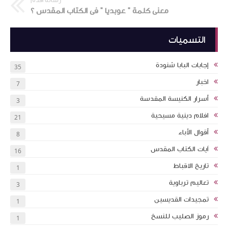
معنى كلمة " عوبديا " فى الكتاب المقدس ؟
التسميات
إجابات البابا شنودة
35
اخبار
7
أسرار الكنيسة المقدسة
3
افلام دينية مسيحية
21
أقوال الأباء
8
اَيات الكتاب المقدس
16
تاريخ الاقباط
1
تعاليم ترباوية
3
تمجيدات القديسين
1
رموز الصليب للنسخ
1