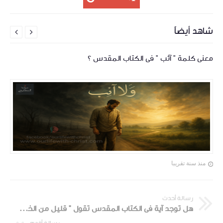
شاهد أيضاً


معنى كلمة " آئب " فى الكتاب المقدس ؟
منذ سنة تقريبا
رسالة أحدث
هل توجد آية فى الكتاب المقدس تقول " قليل من الخمر يصلح المعدة " ؟ وهل الآية تشجع على شرب الخمر ؟
رسالة أقدم