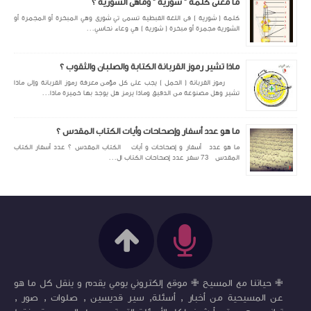
ما معنى كلمة " شورية " وماهى الشورية ؟
كلمة ( شورية ) فى اللغة القبطية تسمى تي شورى وهي المبخرة أو المجمرة أو
الشورية مجمرة أو مبخرة ( شورية ) هي وعاء نحاسي...
ماذا تشير رموز القربانة الكتابة والصلبان والثقوب ؟
رموز القربانة ( الحمل ) يجب على كل مؤمن معرفة رموز القربانة وإلى ماذا
تشير وهل مصنوعة من الدقيق وماذا يرمز هل يوجد بها خميرة ماذا...
ما هو عدد أسفار وإصحاحات وأيات الكتاب المقدس ؟
ما هو عدد أسفار و إصحاحات و أيات الكتاب المقدس ؟ عدد أسفار الكتاب
المقدس 73 سفر عدد إصحاحات الكتاب ال...
✙ حياتنا مع المسيح ✙ موقع إلكتروني يومي يقدم و ينقل كل ما هو
عن المسيحية من أخبار , أسئلة, سير قديسين , صلوات , صور ,