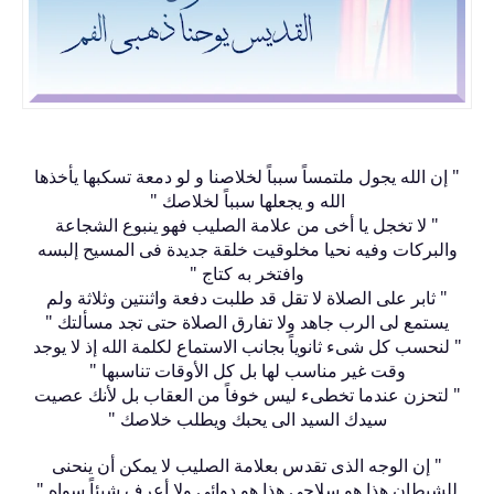
" إن الله يجول ملتمساً سبباً لخلاصنا و لو دمعة تسكبها يأخذها
الله و يجعلها سبباً لخلاصك "
" لا تخجل يا أخى من علامة الصليب فهو ينبوع الشجاعة
والبركات وفيه نحيا مخلوقيت خلقة جديدة فى المسيح إلبسه
وافتخر به كتاج "
" ثابر على الصلاة لا تقل قد طلبت دفعة واثنتين وثلاثة ولم
يستمع لى الرب جاهد ولا تفارق الصلاة حتى تجد مسألتك "
" لنحسب كل شىء ثانوياً بجانب الاستماع لكلمة الله إذ لا يوجد
وقت غير مناسب لها بل كل الأوقات تناسبها "
" لتحزن عندما تخطىء ليس خوفاً من العقاب بل لأنك عصيت
سيدك السيد الى يحبك ويطلب خلاصك "
" إن الوجه الذى تقدس بعلامة الصليب لا يمكن أن ينحنى
للشيطان هذا هو سلاحى هذا هو دوائى ولا أعرف شيئاً سواه "