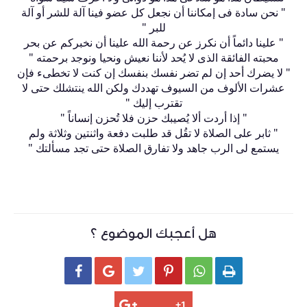
" نحن سادة فى إمكاننا أن نجعل كل عضو فينا آلة للشر أو آلة
للبر "
" علينا دائماً أن نكرز عن رحمة الله علينا أن نخبركم عن بحر
محبته الفائقة الذى لا يُحد لأننا نعيش ونحيا ونوجد برحمته "
" لا يضرك أحد إن لم تضر نفسك بنفسك إن كنت لا تخطىء فإن
عشرات الألوف من السيوف تهددك ولكن الله ينتشلك حتى لا
تقترب إليك "
" إذا أردت ألا يُصيبك حزن فلا تُحزن إنساناً "
" ثابر على الصلاة لا تقُل قد طلبت دفعة واثنتين وثلاثة ولم
يستمع لى الرب جاهد ولا تفارق الصلاة حتى تجد مسألتك "
هل أعجبك الموضوع ؟





